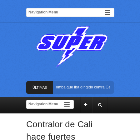
Frustran atentado con bus bomba que iba dirigido contra Cali durante la posesió
ÚLTIMAS
La Arena USC será el escenario de la posesión presidencial de Abelardo de la E
NOTICIAS
Golpe al ELN: capturan en Buenaventura a presunto reclutador de menores y art
Contralor de Cali
Rápida reacción policial evitó que presunto agresor escapara tras atacar a una m
hace fuertes
Frustran atentado con bus bomba que iba dirigido contra Cali durante la posesió