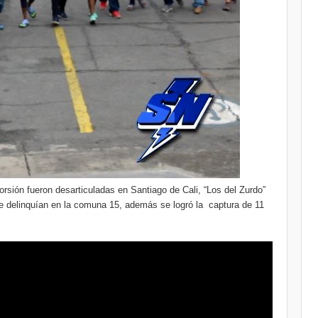
orsión fueron desarticuladas en Santiago de Cali, “Los del Zurdo”
e delinquían en la comuna 15, además se logró la captura de 11