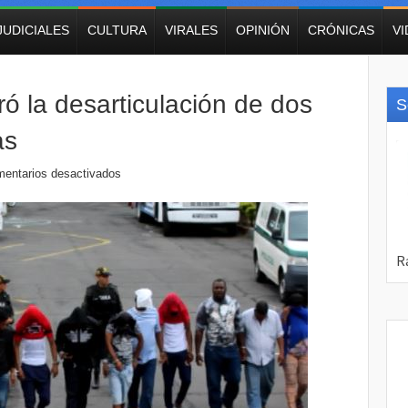
JUDICIALES
CULTURA
VIRALES
OPINIÓN
CRÓNICAS
V
ó la desarticulación de dos
S
as
entarios desactivados