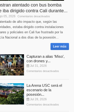
ustran atentado con bus bomba
 iba dirigido contra Cali durante...
o 05, 2026
Comentarios desactivados
tentado de alto impacto que, según las
ridades, estaba dirigido contra instalaciones
tares y policiales en Cali fue frustrado por la
cía Nacional a dos días de la posesión...
Leer más
Capturan a alias ‘Miso’,
con drones y...
Jul 31, 2026
Comentarios desactivados
La Arena USC será el
escenario de la
posesión...
Jul 28, 2026
Comentarios desactivados