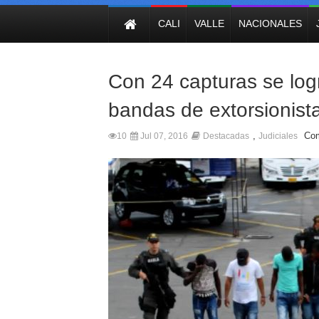
NOTICIAS
CALI
VALLE
NACIONALES
Con 24 capturas se logr
bandas de extorsionist
,
Com
10
Jul 07, 2016
Destacadas
Judiciales