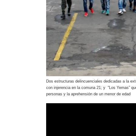
Dos estructuras delincuenciales dedicadas a la ext
con injerencia en la comuna 21; y “Los Yemas” qu
personas y la aprehensión de un menor de edad