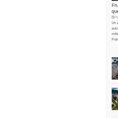
Fr
que
Ag
Un a
auto
mili
Poli