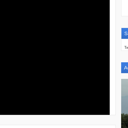
S
Tw
A