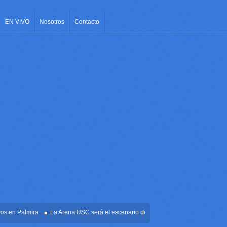
EN VIVO
Nosotros
Contacto
n Palmira
La Arena USC será el escenario de la posesión presidencial de Abelar