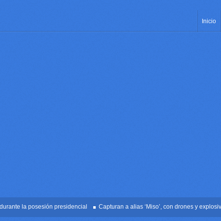
Inicio
te la posesión presidencial
Capturan a alias ‘Miso’, con drones y explosivos e