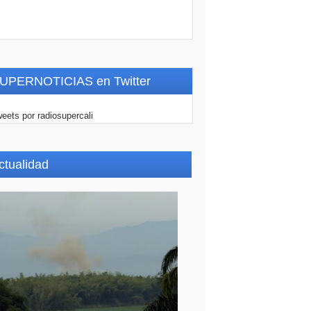
UPERNOTICIAS en Twitter
eets por radiosupercali
ctualidad