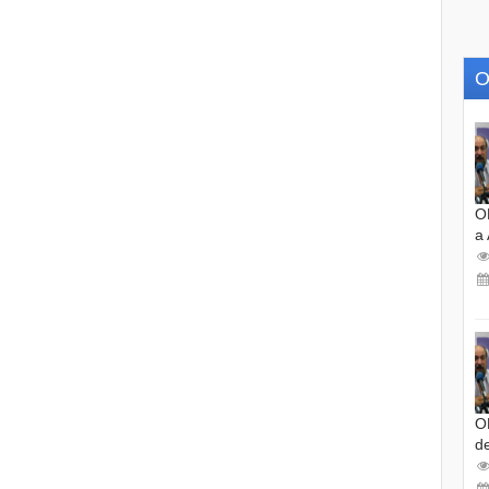
O
O
a
O
d