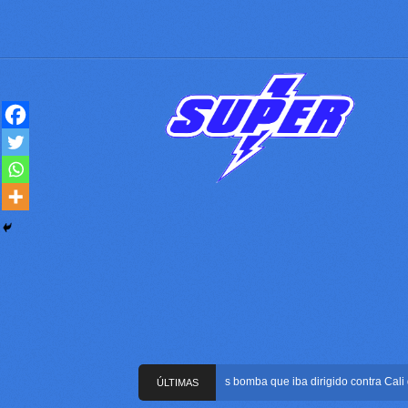
Frustran atentado con bus bomba que iba dirigido contra Cali duran
ÚLTIMAS