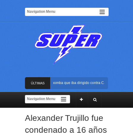
Frustran atentado con bus bomba que iba dirigido contra Cali durante la posesi
ÚLTIMAS
La Arena USC será el escenario de la posesión presidencial de Abelardo de la E
NOTICIAS
Golpe al ELN: capturan en Buenaventura a presunto reclutador de menores y art
Alexander Trujillo fue
Rápida reacción policial evitó que presunto agresor escapara tras atacar a una 
condenado a 16 años
Frustran atentado con bus bomba que iba dirigido contra Cali durante la posesi